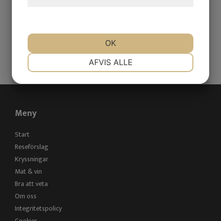
hjemmeside.
OK
NØDVENDIGE
PRÆFERENCER
SKICKA
AFVIS ALLE
MARKETING
STATISTIK
Meny
Start
Reseförslag
Kryssningar
Mat & vin
Bra att veta
Om oss
Integritetspolicy
Cookies