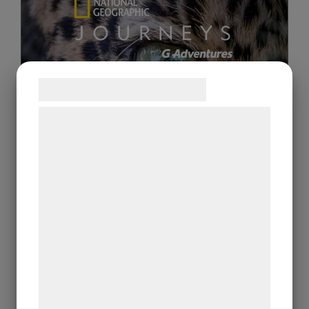
Samtykke til cookies
Vi og vores samarbejdspartnere bruger
teknologier, herunder cookies, til at
indsamle oplysninger om dig til forskellige
formål, herunder: Tilpasning af annoncering,
bedre brugeroplevelse, funktionalitet,
statistik og marketing. Disse oplysninger
kan blive delt med annoncerings- og
analysepartnere, som kan kombinere dem
med data, du tidligere har givet dem eller
de har indsamlet gennem din brug af deres