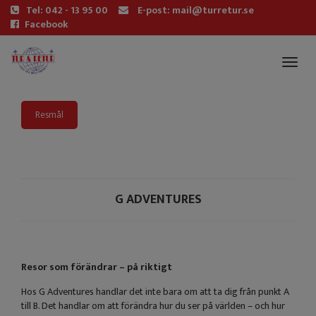
Tel: 042 - 13 95 00
E-post: mail@turretur.se
Facebook
Toggl
naviga
Resmål
G ADVENTURES
Resor som förändrar – på riktigt
Hos G Adventures handlar det inte bara om att ta dig från punkt A
till B. Det handlar om att förändra hur du ser på världen – och hur