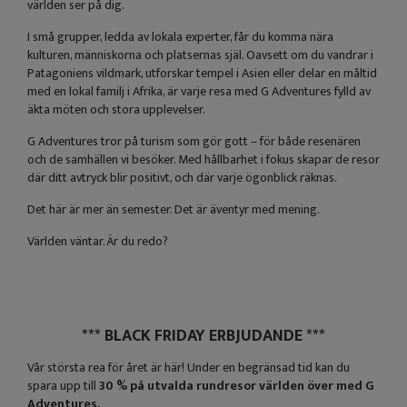
världen ser på dig.
I små grupper, ledda av lokala experter, får du komma nära
kulturen, människorna och platsernas själ. Oavsett om du vandrar i
Patagoniens vildmark, utforskar tempel i Asien eller delar en måltid
med en lokal familj i Afrika, är varje resa med G Adventures fylld av
äkta möten och stora upplevelser.
G Adventures tror på turism som gör gott – för både resenären
och de samhällen vi besöker. Med hållbarhet i fokus skapar de resor
där ditt avtryck blir positivt, och där varje ögonblick räknas.
Det här är mer än semester. Det är äventyr med mening.
Världen väntar. Är du redo?
*** BLACK FRIDAY ERBJUDANDE ***
Vår största rea för året är här! Under en begränsad tid kan du
spara upp till
30 % på utvalda rundresor världen över med G
Adventures.