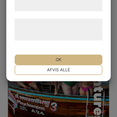
tjenester. Ved at klikke på 'OK' giver du
samtykke til disse formål.
Læs mere om vores brug af cookies og
behandling af persondata på vores
hjemmeside.
OK
NØDVENDIGE
PRÆFERENCER
AFVIS ALLE
MARKETING
STATISTIK