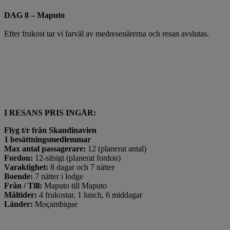
DAG 8 – Maputo
Efter frukost tar vi farväl av medresenärerna och resan avslutas.
I RESANS PRIS INGÅR:
Flyg t/r från Skandinavien
1 besättningsmedlemmar
Max antal passagerare:
12 (planerat antal)
Fordon:
12-sitsigt (planerat fordon)
Varaktighet:
8 dagar och 7 nätter
Boende:
7 nätter i lodge
Från / Till:
Maputo till Maputo
Måltider:
4 frukostar, 1 lunch, 6 middagar
Länder:
Moçambique