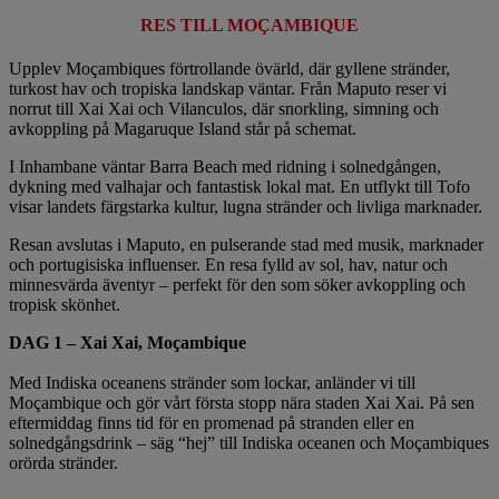
RES TILL MOÇAMBIQUE
Upplev Moçambiques förtrollande övärld, där gyllene stränder,
turkost hav och tropiska landskap väntar. Från Maputo reser vi
norrut till Xai Xai och Vilanculos, där snorkling, simning och
avkoppling på Magaruque Island står på schemat.
I Inhambane väntar Barra Beach med ridning i solnedgången,
dykning med valhajar och fantastisk lokal mat. En utflykt till Tofo
visar landets färgstarka kultur, lugna stränder och livliga marknader.
Resan avslutas i Maputo, en pulserande stad med musik, marknader
och portugisiska influenser. En resa fylld av sol, hav, natur och
minnesvärda äventyr – perfekt för den som söker avkoppling och
tropisk skönhet.
DAG 1 – Xai Xai, Moçambique
Med Indiska oceanens stränder som lockar, anländer vi till
Moçambique och gör vårt första stopp nära staden Xai Xai. På sen
eftermiddag finns tid för en promenad på stranden eller en
solnedgångsdrink – säg “hej” till Indiska oceanen och Moçambiques
orörda stränder.