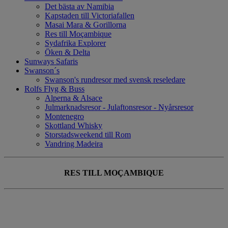
Det bästa av Namibia
Kapstaden till Victoriafallen
Masai Mara & Gorillorna
Res till Moçambique
Sydafrika Explorer
Öken & Delta
Sunways Safaris
Swanson´s
Swanson's rundresor med svensk reseledare
Rolfs Flyg & Buss
Alperna & Alsace
Julmarknadsresor - Julaftonsresor - Nyårsresor
Montenegro
Skottland Whisky
Storstadsweekend till Rom
Vandring Madeira
RES TILL MOÇAMBIQUE