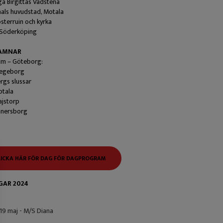
ga Birgittas Vadstena
als huvudstad, Motala
osterruin och kyrka
a Söderköping
AMNAR
lm – Göteborg:
tegeborg
rgs slussar
otala
ajstorp
änersborg
LICKA HÄR FÖR DAG FÖR DAGPROGRAM
AR 2024
9 maj - M/S Diana