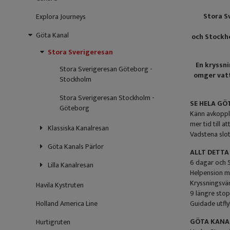
Stora S
Explora Journeys
Göta Kanal
och Stockho
Stora Sverigeresan
En kryssni
Stora Sverigeresan Göteborg -
omger vatt
Stockholm
Stora Sverigeresan Stockholm -
SE HELA GÖ
Göteborg
Känn avkoppli
mer tid till 
Klassiska Kanalresan
Vadstena slot
Göta Kanals Pärlor
ALLT DETTA
6 dagar och 5
Lilla Kanalresan
Helpension me
Kryssningsvä
Havila Kystruten
9 längre sto
Holland America Line
Guidade utfly
GÖTA KANA
Hurtigruten