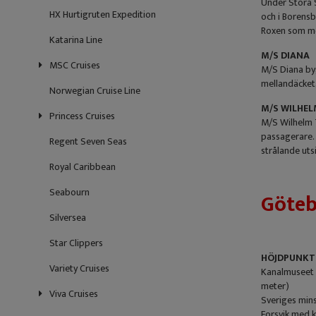
Under Stora S
HX Hurtigruten Expedition
och i Borensb
Roxen som me
Katarina Line
M/S DIANA
MSC Cruises
M/S Diana byg
mellandäcket,
Norwegian Cruise Line
M/S WILHE
Princess Cruises
M/S Wilhelm T
passagerare. 
Regent Seven Seas
strålande utsi
Royal Caribbean
Seabourn
Göteb
Silversea
Star Clippers
HÖJDPUNKT
Variety Cruises
Kanalmuseet i
meter)
Viva Cruises
Sveriges mins
Forsvik med k