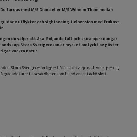
 Du färdas med M/S Diana eller M/S Wilhelm Tham mellan
 guidade utflykter och sightseeing. Helpension med frukost,
r.
ngen du väljer att åka. Böljande fält och skira björkdungar
 landskap. Stora Sverigeresan är mycket omtyckt av gäster
eriges vackra natur.
er Stora Sverigeresan ligger båten stilla varje natt, vilket ger dig
på guidade turer till sevärdheter som bland annat Läckö slott,