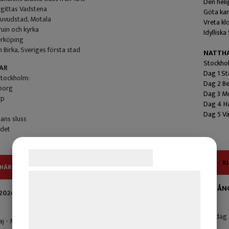
Den heli
rgittas Vadstena
Göta kan
huvudstad, Motala
Vreta kl
ruin och kyrka
Idyllisk
erköping
 Birka, Sveriges första stad
NATTH
Stockho
AR
Dag 1 S
tockholm:
Dag 2 Be
borg
Dag 3 M
rp
Dag 4 H
Dag 5 V
ns sluss
det
Samtykke til cookies
K
 HÄR FÖR DAG- FÖR DAGPROGRAM
Vi og vores samarbejdspartnere bruger
AVGÅNG
teknologier, herunder cookies, til at
2024
Maj
indsamle oplysninger om dig til forskellige
Söndag 1
j - M/S Diana
formål, herunder: Tilpasning af annoncering,