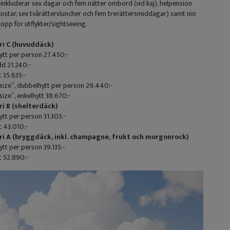
 inkluderar sex dagar och fem nätter ombord (vid kaj), helpension
kostar, sex tvårättersluncher och fem trerättersmiddagar) samt nio
topp för utflykter/sightseeing.
i C (huvuddäck)
tt per person 27.450:-
d 21.240:-
t 35.635:-
ize”, dubbelhytt per person 29.440:-
ize”, enkelhytt 38.670:-
i B (shelterdäck)
tt per person 31.305:-
t 43.010:-
i A (bryggdäck, inkl. champagne, frukt och morgonrock)
tt per person 39.135:-
t 52.890:-