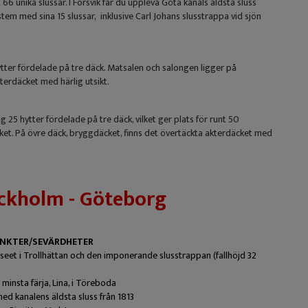
 unika slussar. I Forsvik får du uppleva Göta kanals äldsta sluss
m med sina 15 slussar, inklusive Carl Johans slusstrappa vid sjön
ter fördelade på tre däck. Matsalen och salongen ligger på
terdäcket med härlig utsikt.
5 hytter fördelade på tre däck, vilket ger plats för runt 50
et. På övre däck, bryggdäcket, finns det övertäckta akterdäcket med
ckholm - Göteborg
NKTER/SEVÄRDHETER
eet i Trollhättan och den imponerande slusstrappan (fallhöjd 32
 minsta färja, Lina, i Töreboda
med kanalens äldsta sluss från 1813