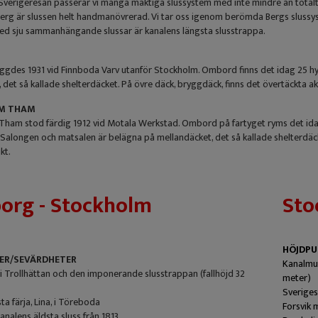
verigeresan passerar vi många mäktiga slussystem med inte mindre än totalt 66
erg är slussen helt handmanövrerad. Vi tar oss igenom berömda Bergs slussyste
d sju sammanhängande slussar är kanalens längsta slusstrappa.
gdes 1931 vid Finnboda Varv utanför Stockholm. Ombord finns det idag 25 hyt
 det så kallade shelterdäcket. På övre däck, bryggdäck, finns det övertäckta ak
LM THAM
ham stod färdig 1912 vid Motala Werkstad. Ombord på fartyget ryms det idag 2
Salongen och matsalen är belägna på mellandäcket, det så kallade shelterdäck
kt.
org - Stockholm
Sto
HÖJDPU
ER/SEVÄRDHETER
Kanalmus
 Trollhättan och den imponerande slusstrappan (fallhöjd 32
meter)
Sveriges
ta färja, Lina, i Töreboda
Forsvik 
analens äldsta sluss från 1813