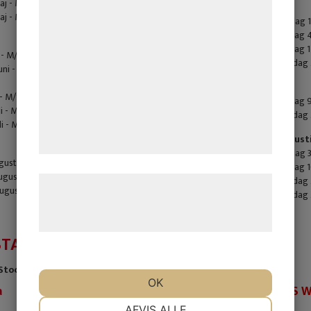
j - M/S Diana
Juni
bedre brugeroplevelse, funktionalitet,
j - M/S Wilhelm Tham
Lördag 1
statistik og marketing. Disse oplysninger
Tisdag 4
kan blive delt med annoncerings- og
Fredag 1
 - M/S Diana
Onsdag 2
analysepartnere, som kan kombinere dem
ni - M/S Diana
med data, du tidligere har givet dem eller
Juli
 - M/S Diana
Tisdag 9
de har indsamlet gennem din brug af deres
i - M/S Diana
Söndag 2
i - M/S Diana
tjenester. Ved at klikke på 'OK' giver du
August
samtykke til disse formål.
Lördag 3
gusti - M/S Diana
Fredag 1
ugusti - M/S Wilhelm Tham
Onsdag 
Læs mere om vores brug af cookies og
ugusti - M/S Diana
Onsdag 2
behandling af persondata på vores
hjemmeside.
STA
tockholm eller v.v.
OK
a
M/S W
NØDVENDIGE
PRÆFERENCER
AFVIS ALLE