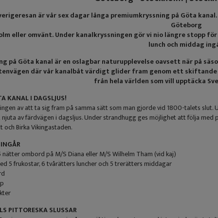
verigeresan är vår sex dagar långa premiumkryssning på Göta kanal.
Göteborg
lm eller omvänt. Under kanalkryssningen gör vi nio längre stopp för
lunch och middag ingå
ng på Göta kanal är en oslagbar naturupplevelse oavsett när på säso
envägen där vår kanalbåt värdigt glider fram genom ett skiftande
från hela världen som vill upptäcka Sv
TA KANAL I DAGSLJUS!
ngen av att ta sig fram på samma sätt som man gjorde vid 1800-talets slut. Und
att njuta av färdvägen i dagsljus. Under strandhugg ges möjlighet att följa med 
t och Birka Vikingastaden.
 INGÅR
 nätter ombord på M/S Diana eller M/S Wilhelm Tham (vid kaj)
d 5 frukostar, 6 tvårätters luncher och 5 trerätters middagar
rd
pp
kter
LS PITTORESKA SLUSSAR