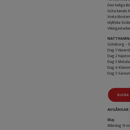
Den heliga Bi
Göta kanals 
Vreta kloster
Idylliska Söd
Vikingastaden
NATTHAMN
Göteborg – S
Dag 1 Väners
Dag 2 Hajsto
Dag 3 Motala
Dag 4 Klämma
Dag 5 Sävsun
KLICKA
AVGÅNGAR 
Maj
Måndag 13 ma