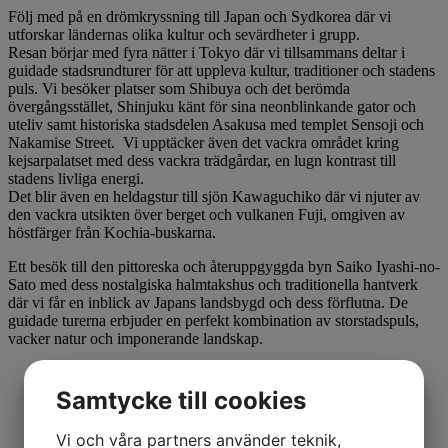
Följ med på en drömkryssning till Japan och Sydkorea där vi
utforskar ländernas olika kultur och sevärdheter i grupp.
Resan börjar med fyra nätter i Tokyo där vi tillsammans deltar i
guidade stadsrundturer för att uppleva kultur, traditioner och stadens
puls. Vi besöker platser som Shibuya och det berömda
övergångsstället, Shinjuku känt för sina neonblinkande gator och
uteliv samt historiska stadsdelen Asakusa med templet Sensoji och
Nakamise Street. Vi upptäcker även det vackra området kring
kejsarpalatset med dess vackra trädgårdar, en lugn kontrast till
stadens livliga energi.
Det blir även en heldagstur till sjön Kawaguchiko där vi njuter av
den vackra utsikten över berget och vulkanen Fuji, omgiven av
höstfärger från Kochia-buskarna.
Ett besök till den pittoreska och återuppgyggda byn Saiko Iyashi-no-
Sato med dess nostalgiska halmtakshus och traditionella hantverk
där vi får en inblick av Japans landsbygd och dess förflutna. De
guidade turerna erbjuder en perfekt kombination av storstadspuls,
vacker natur och imponerande landskap.
Samtycke till cookies
Vi och våra partners använder teknik,