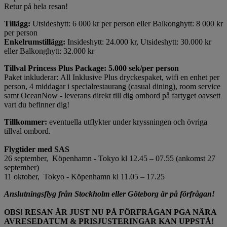
Retur på hela resan!
Tillägg:
Utsideshytt: 6 000 kr per person eller Balkonghytt: 8 000 kr
per person
Enkelrumstillägg:
Insideshytt: 24.000 kr, Utsideshytt: 30.000 kr
eller Balkonghytt: 32.000 kr
Tillval Princess Plus Package: 5.000 sek/per person
Paket inkluderar: All Inklusive Plus dryckespaket, wifi en enhet per
person, 4 middagar i specialrestaurang (casual dining), room service
samt OceanNow - leverans direkt till dig ombord på fartyget oavsett
vart du befinner dig!
Tillkommer:
eventuella utflykter under kryssningen och övriga
tillval ombord.
Flygtider med SAS
26 september, Köpenhamn - Tokyo kl 12.45 – 07.55 (ankomst 27
september)
11 oktober, Tokyo - Köpenhamn kl 11.05 – 17.25
Anslutningsflyg från Stockholm eller Göteborg är på förfrågan!
OBS! RESAN ÄR JUST NU PÅ FÖRFRÅGAN PGA NÄRA
AVRESEDATUM & PRISJUSTERINGAR KAN UPPSTÅ!