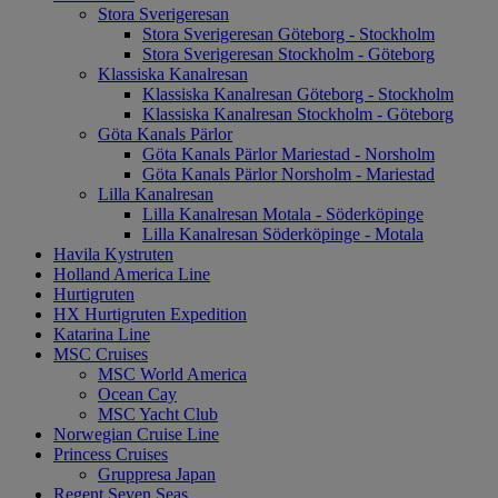
Stora Sverigeresan
Stora Sverigeresan Göteborg - Stockholm
Stora Sverigeresan Stockholm - Göteborg
Klassiska Kanalresan
Klassiska Kanalresan Göteborg - Stockholm
Klassiska Kanalresan Stockholm - Göteborg
Göta Kanals Pärlor
Göta Kanals Pärlor Mariestad - Norsholm
Göta Kanals Pärlor Norsholm - Mariestad
Lilla Kanalresan
Lilla Kanalresan Motala - Söderköpinge
Lilla Kanalresan Söderköpinge - Motala
Havila Kystruten
Holland America Line
Hurtigruten
HX Hurtigruten Expedition
Katarina Line
MSC Cruises
MSC World America
Ocean Cay
MSC Yacht Club
Norwegian Cruise Line
Princess Cruises
Gruppresa Japan
Regent Seven Seas