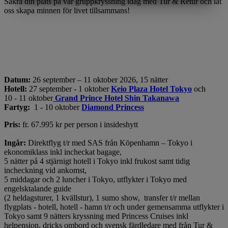
Säkra din plats på vår gruppkryssning idag med Tur & Retur och låt
MARKNADSFÖRING
STATISTIK
oss skapa minnen för livet tillsammans!
Datum:
26 september – 11 oktober 2026, 15 nätter
Hotell:
27 september - 1 oktober
Keio Plaza Hotel Tokyo
och
10 - 11 oktober
Grand Prince Hotel Shin Takanawa
Fartyg:
1 - 10 oktober
Diamond Princess
Pris:
fr. 67.995 kr per person i insideshytt
Ingår:
Direktflyg t/r med SAS från Köpenhamn – Tokyo i
ekonomiklass inkl incheckat bagage,
5 nätter på 4 stjärnigt hotell i Tokyo inkl frukost samt tidig
incheckning vid ankomst,
5 middagar och 2 luncher i Tokyo, utflykter i Tokyo med
engelsktalande guide
(2 heldagsturer, 1 kvällstur), 1 sumo show, transfer t/r mellan
flygplats - hotell, hotell - hamn t/r och under gemensamma utflykter i
Tokyo samt 9 nätters kryssning med Princess Cruises inkl
helpension, dricks ombord och svensk färdledare med från Tur &