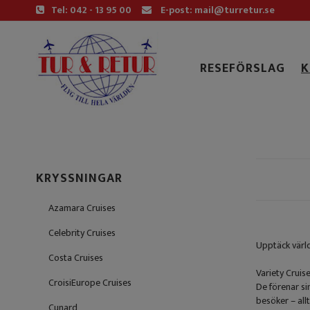
Tel: 042 - 13 95 00
E-post: mail@turretur.se
RESEFÖRSLAG
K
KRYSSNINGAR
Azamara Cruises
Celebrity Cruises
Upptäck värld
Costa Cruises
Variety Cruise
CroisiEurope Cruises
De förenar si
besöker – all
Cunard