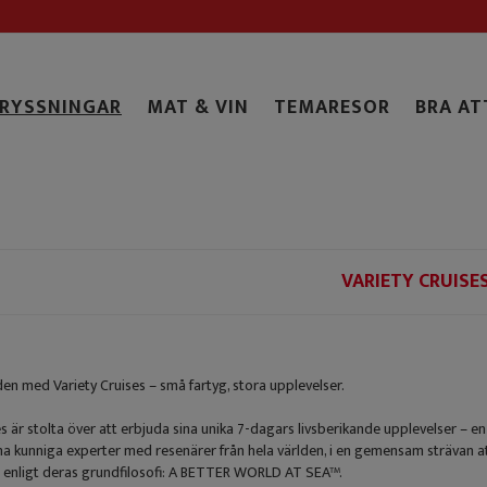
RYSSNINGAR
MAT & VIN
TEMARESOR
BRA AT
VARIETY CRUISE
en med Variety Cruises – små fartyg, stora upplevelser.
s är stolta över att erbjuda sina unika 7-dagars livsberikande upplevelser – en 
na kunniga experter med resenärer från hela världen, i en gemensam strävan att
t enligt deras grundfilosofi: A BETTER WORLD AT SEA™.