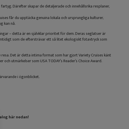
rtyg. Därefter skapar de detaljerade och innehållsrika resplaner,
Cruises får du upptäcka genuina lokala och ursprungliga kulturer,
yg kan nå.
gar – detta är en självklar prioritet för dem. Deras seglatser är
tidigt som de eftersträvar ett så litet ekologiskt fotavtryck som
resa. Det är detta intima format som har gjort Variety Cruises känt
ärer och utmärkelser som USA TODAY’s Reader’s Choice Award.
ärvarande i ögonblicket.
talog här nedan!