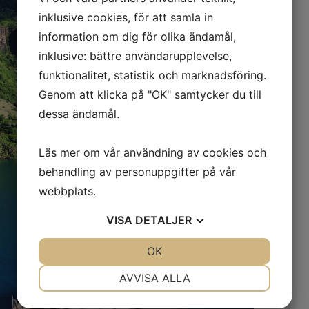
inklusive cookies, för att samla in
information om dig för olika ändamål,
inklusive: bättre användarupplevelse,
funktionalitet, statistik och marknadsföring.
Genom att klicka på "OK" samtycker du till
dessa ändamål.
Läs mer om vår användning av cookies och
behandling av personuppgifter på vår
webbplats.
VISA
DETALJER
JA
NEJ
OK
JA
NEJ
NÖDVÄNDIG
INSTÄLLNINGAR
AVVISA ALLA
JA
NEJ
JA
NEJ