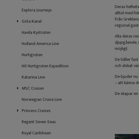
Deras helhets
Explora Journeys
alltid med fo
Från Grekland 
Göta Kanal
regional gast
Havila Kystruten
Alla deras re
djupgående, s
Holland America Line
möjligt.
Hurtigruten
De håller fas
och älskat v
HX Hurtigruten Expedition
De bjuder nu 
Katarina Line
– att känna d
MSC Cruises
De skapar en 
Norwegian Cruise Line
Princess Cruises
Regent Seven Seas
Royal Caribbean