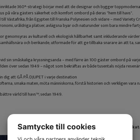
inriktade 360°-strategi börjar med att de designar och bygger toppmoderna fa
kus på våra gästers säkerhet och komfort ombord på deras "hem till havs".
till Västafrika, från Egypten till Franska Polynesien och vidare – med Variety 
ronomi, uråldriga platser, avlägsna byar och naturunder som bara mindre fart
sor genomsyras av kulturell och ekologisk hållbarhet samt inkluderande värderin
amhällsnära och berikande, utformade för att ge tillbaka snarare än att ta, sam
t vid sin småskaliga kryssningsanda – med färre än 100 gäster ombord på varje 
ärlden över sedan 1949 – något som bekräftas av både tusentals nöjda resen
in dig att GÅ PÅ DJUPET i varje destination
ofterna, smaka maten, möta människorna, förstå historien och verkligen vara n
bättre värld till havs™, sedan 1949.
Samtycke till cookies
Bläddra gärna i Variety Cruises ka
Vi och våra partners använder teknik,