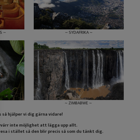
S ~
~ SYDAFRIKA ~
~ ZIMBABWE ~
så hjälper vi dig gärna vidare!
värr inte möjlighet att lägga upp allt.
sa i stället så den blir precis så som du tänkt dig.