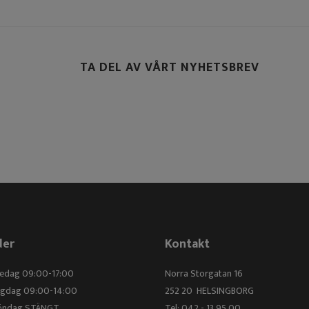
TA DEL AV VÅRT NYHETSBREV
der
Kontakt
redag 09:00-17:00
Norra Storgatan 16
elgdag 09:00-14:00
252 20 HELSINGBORG
Söndag STÄNGT
Tel: 042 - 13 95 00