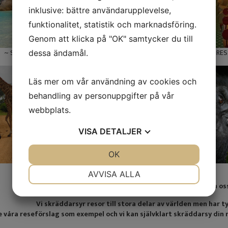
inklusive: bättre användarupplevelse,
funktionalitet, statistik och marknadsföring.
Genom att klicka på "OK" samtycker du till
~ SHONGOLOLO EXPRES
~ SEYCHELLERNA ~
dessa ändamål.
Läs mer om vår användning av cookies och
behandling av personuppgifter på vår
webbplats.
VISA
DETALJER
JA
NEJ
OK
JA
NEJ
~ TANZANIA ~
~ UGANDA ~
NÖDVÄNDIG
INSTÄLLNINGAR
AVVISA ALLA
Hittar du inte det du söker? Vänligen kontakta oss 
JA
NEJ
JA
NEJ
Vi skräddarsyr resor till stora delar av världen men har ty
MARKNADSFÖRING
STATISTIK
e våra reseförslag som exempel och vi kan självklart skräddarsy din re