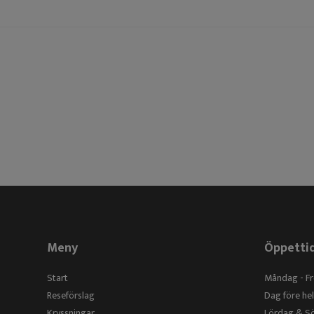
Meny
Öppetti
Start
Måndag - F
Reseförslag
Dag före h
Kryssningar
Lördag & 