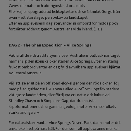
Caves, där natur och aboriginsk historia möts
Eller välj en uppgraderad helikoptertur och se Nitmiluk Gorge från
ovan – ett storslaget perspektiv på landskapet
Efter en upplevelserik dag återvänder ni ombord för middag och
fortsätter söderut genom Australiens vilda inland. (L, D)
DAG 2 - The Ghan Expedition – Alice Springs
Vakna till de vidsträckta vyerna över Australiens outback när tåget
närmar sig den ikoniska ökenstaden Alice Springs. Efter en stadig
frukost ombord väntar en dag fylld av valbara upplevelser i hjärtat
av Central Australia.
Välj att ge er ut på en off-road elcykel genom den röda öknen, följ
med på en guidad tur i “A Town Called Alice” och upptäck stadens
viktigaste landmärken, eller fördjupa er i natur och kultur vid
Standley Chasm och Simpsons Gap, där dramatiska
klippformationer och urgammal geologi möter Arrernte-folkets
starka andliga arv.
För naturälskare väntar Alice Springs Desert Park, där ni möter det
unika ökenlivet på nära håll. För den som vill uppleva ännu mer kan