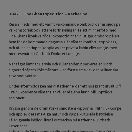
DAG 1 - The Ghan Expedition – Katherine
Resan inleds med ett varmt välkomnande ombord, där ni bjuds på
välkomstdrink och lättare förfriskningar. Ta ett minnesfoto med
The Ghans ikoniska röda lokomotiv innan ni stiger ombord på ert
hem för de kommande dagarna. Här väntar komfort i toppklass,
och ni kan antingen koppla av i er privata kabin eller umgås med
medresenärer i Outback Explorer Lounge.
När tåget lämnar Darwin och rullar söderut serveras en lunch
signerad tågets köksmästare – en första smak av den kulinariska
resa som väntar.
Under eftermiddagen når ni Katherine, där ett noggrant utvalt Off
Train Experience väntar. Här väljer ni själva hur ni vill upptäcka
regionen:
Kryssa genom de dramatiska sandstensklipporna i Nitmiluk Gorge
och upplev dess mäktiga natur och djupa kulturella betydelse
Få en genuin inblick i livet i outbacken på Katherine Outback
Experience
Utforska de fascinerande kalkstensformationerna i Cutta Cutta