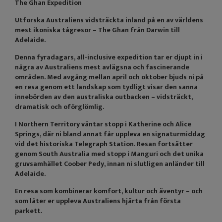
The Ghan Expedition
Utforska Australiens vidsträckta inland på en av världens
mest ikoniska tågresor – The Ghan från Darwin till
Adelaide.
Denna fyradagars, all-inclusive expedition tar er djupt in i
några av Australiens mest avlägsna och fascinerande
områden. Med avgång mellan april och oktober bjuds ni på
en resa genom ett landskap som tydligt visar den sanna
innebörden av den australiska outbacken – vidsträckt,
dramatisk och oförglömlig.
I Northern Territory väntar stopp i Katherine och Alice
Springs, där ni bland annat får uppleva en signaturmiddag
vid det historiska Telegraph Station. Resan fortsätter
genom South Australia med stopp i Manguri och det unika
gruvsamhället Coober Pedy, innan ni slutligen anländer till
Adelaide.
En resa som kombinerar komfort, kultur och äventyr – och
som låter er uppleva Australiens hjärta från första
parkett.