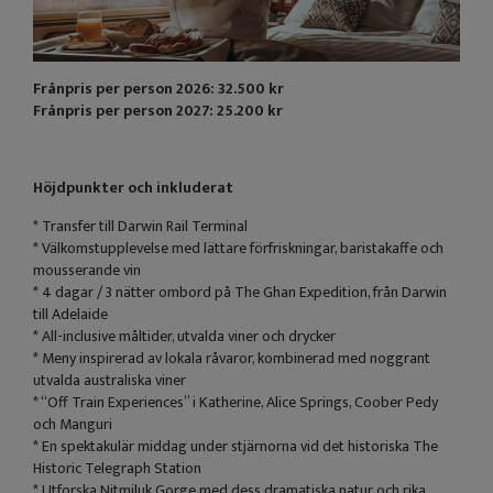
Frånpris per person 2026: 32.500 kr
Frånpris per person 2027: 25.200 kr
Höjdpunkter och inkluderat
* Transfer till Darwin Rail Terminal
* Välkomstupplevelse med lättare förfriskningar, baristakaffe och
mousserande vin
* 4 dagar / 3 nätter ombord på The Ghan Expedition, från Darwin
till Adelaide
* All-inclusive måltider, utvalda viner och drycker
* Meny inspirerad av lokala råvaror, kombinerad med noggrant
utvalda australiska viner
* “Off Train Experiences” i Katherine, Alice Springs, Coober Pedy
och Manguri
* En spektakulär middag under stjärnorna vid det historiska The
Historic Telegraph Station
* Utforska Nitmiluk Gorge med dess dramatiska natur och rika