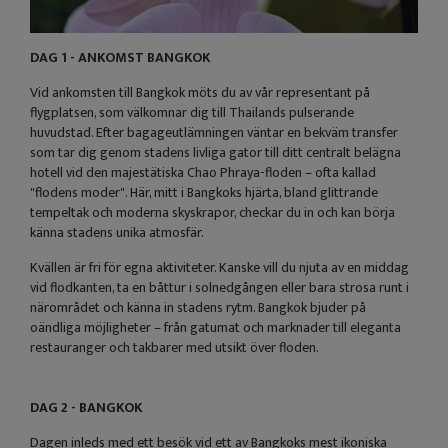
DAG 1 - ANKOMST BANGKOK
Vid ankomsten till Bangkok möts du av vår representant på
flygplatsen, som välkomnar dig till Thailands pulserande
huvudstad. Efter bagageutlämningen väntar en bekväm transfer
som tar dig genom stadens livliga gator till ditt centralt belägna
hotell vid den majestätiska Chao Phraya-floden – ofta kallad
"flodens moder". Här, mitt i Bangkoks hjärta, bland glittrande
tempeltak och moderna skyskrapor, checkar du in och kan börja
känna stadens unika atmosfär.
Kvällen är fri för egna aktiviteter. Kanske vill du njuta av en middag
vid flodkanten, ta en båttur i solnedgången eller bara strosa runt i
närområdet och känna in stadens rytm. Bangkok bjuder på
oändliga möjligheter – från gatumat och marknader till eleganta
restauranger och takbarer med utsikt över floden.
DAG 2 - BANGKOK
Dagen inleds med ett besök vid ett av Bangkoks mest ikoniska