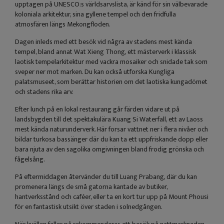
upptagen på UNESCO:s världsarvslista, är känd för sin välbevarade
koloniala arkitektur, sina gyllene tempel och den fridfulla
atmosfären längs Mekongfloden.
Dagen inleds med ett besök vid några av stadens mest kända
tempel, bland annat Wat Xieng Thong, ett mästerverk i klassisk
laotisk tempelarkitektur med vackra mosaiker och snidade tak som
sveper ner mot marken. Du kan också utforska Kungliga
palatsmuseet, som berättar historien om det laotiska kungadömet
och stadens rika arv.
Efter lunch på en lokal restaurang går färden vidare ut på
landsbygden till det spektakulära Kuang Si Waterfall, ett av Laoss
mest kända naturunderverk. Här forsar vattnet ner i flera nivåer och
bildar turkosa bassänger där du kan ta ett uppfriskande dopp eller
bara njuta av den sagolika omgivningen bland frodig grönska och
fågelsång.
På eftermiddagen återvänder du till Luang Prabang, där du kan
promenera längs de små gatorna kantade av butiker,
hantverksstånd och caféer, eller ta en kort tur upp på Mount Phousi
för en fantastisk utsikt över staden i solnedgången.