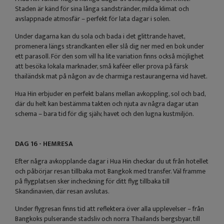
Staden är känd för sina långa sandstränder, milda klimat och
avslappnade atmosfär – perfekt för lata dagar i solen.
Under dagarna kan du sola och bada i det glittrande havet,
promenera längs strandkanten eller slå dig ner med en bok under
ett parasoll. För den som vill ha lite variation finns också möjlighet
att besöka lokala marknader, små kaféer eller prova på färsk
thailändsk mat på någon av de charmiga restaurangerna vid havet.
Hua Hin erbjuder en perfekt balans mellan avkoppling, sol och bad,
där du helt kan bestämma takten och njuta av några dagar utan
schema – bara tid för dig själv, havet och den lugna kustmiljön.
DAG 16 - HEMRESA
Efter några avkopplande dagar i Hua Hin checkar du ut från hotellet
och påbörjar resan tillbaka mot Bangkok med transfer. Väl framme
på flygplatsen sker incheckning för ditt flyg tillbaka till
Skandinavien, där resan avslutas.
Under flygresan finns tid att reflektera över alla upplevelser – från
Bangkoks pulserande stadsliv och norra Thailands bergsbyar, till