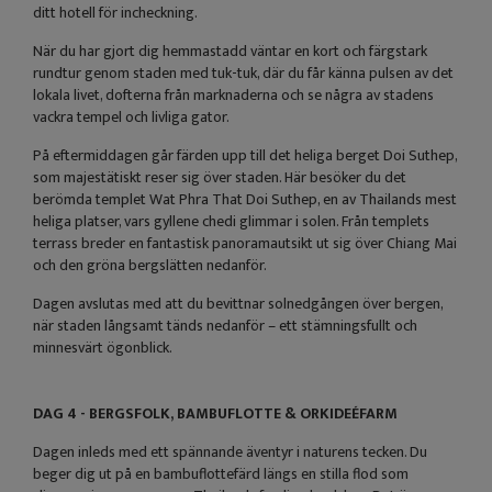
ditt hotell för incheckning.
När du har gjort dig hemmastadd väntar en kort och färgstark
rundtur genom staden med tuk-tuk, där du får känna pulsen av det
lokala livet, dofterna från marknaderna och se några av stadens
vackra tempel och livliga gator.
På eftermiddagen går färden upp till det heliga berget Doi Suthep,
som majestätiskt reser sig över staden. Här besöker du det
berömda templet Wat Phra That Doi Suthep, en av Thailands mest
heliga platser, vars gyllene chedi glimmar i solen. Från templets
terrass breder en fantastisk panoramautsikt ut sig över Chiang Mai
och den gröna bergslätten nedanför.
Dagen avslutas med att du bevittnar solnedgången över bergen,
när staden långsamt tänds nedanför – ett stämningsfullt och
minnesvärt ögonblick.
DAG 4 - BERGSFOLK, BAMBUFLOTTE & ORKIDEÉFARM
Dagen inleds med ett spännande äventyr i naturens tecken. Du
beger dig ut på en bambuflottefärd längs en stilla flod som