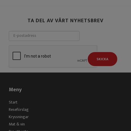
TA DEL AV VÅRT NYHETSBREV
SKICKA
Meny
Start
Reseförslag
Kryssningar
Mat & vin