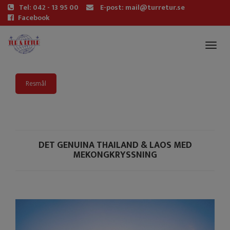
Tel: 042 - 13 95 00
E-post: mail@turretur.se
Facebook
Toggl
naviga
Resmål
DET GENUINA THAILAND & LAOS MED
MEKONGKRYSSNING