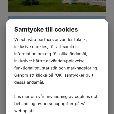
Samtycke till cookies
Vi och våra partners använder teknik,
inklusive cookies, för att samla in
information om dig för olika ändamål,
inklusive: bättre användarupplevelse,
funktionalitet, statistik och marknadsföring.
Genom att klicka på "OK" samtycker du till
dessa ändamål.
DAG 6 - TE PLANTAGE, GYLLENE TRIANGELN & OPIUM
MUSEET
Läs mer om vår användning av cookies och
Efter frukost checkar du ut från hotellet i Chiang Rai och reser
behandling av personuppgifter på vår
norrut mot den legendariska Gyllene Triangeln, området där
webbplats.
Thailand, Laos och Myanmar möts vid Mekongfloden. Vägen dit