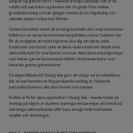
slingrar sig genom norra Thailands frodiga landskap. Det är en
rofylld och naturskön upplevelse där du glider fram mellan
grönklädda berg och tät djungel, medan du hör fågelsång och
vattnets mjuka rörelse mot flotten.
Färden fortsätter sedan till en bergssamhälle där Long Neck Karen-
folket bor, en del av de berömda bergsfolken i norra Thailand. Här
får du möjlighet att möta byborna, lära dig om deras unika
traditioner och livsstil, samt se deras vackra hantverk. Mötet med
detta folk, känt för sina kvinnor som bär dekorativa mässingsringar
runt halsen, ger en fascinerande inblick i en levande kultur som
bevarats genom generationer.
På vägen tillbaka till Chiang Mai görs ett stopp vid en orkidéfarm,
där du kan beundra en färgsprakande samling av Thailands
nationella blomma i alla dess former och nyanser.
Kvällen är fri för egna upptäckter i Chiang Mai – kanske lockar en
middag på någon av stadens charmiga restauranger, ett besök på
den livliga nattmarknaden eller bara en lugn kväll med lokala
smaker och stämningar.