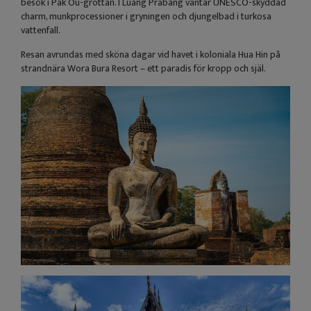
besök i Pak Ou-grottan. I Luang Prabang väntar UNESCO-skyddad
charm, munkprocessioner i gryningen och djungelbad i turkosa
vattenfall.
Resan avrundas med sköna dagar vid havet i koloniala Hua Hin på
strandnära Wora Bura Resort – ett paradis för kropp och själ.