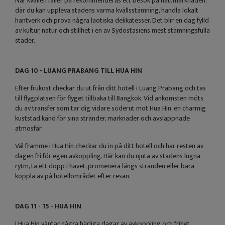
När kvällen faller på rekommenderas ett besök på nattmarknaden,
där du kan uppleva stadens varma kvällsstämning, handla lokalt
hantverk och prova några laotiska delikatesser. Det blir en dag fylld
av kultur, natur och stillhet i en av Sydostasiens mest stämningsfulla
städer.
DAG 10 - LUANG PRABANG TILL HUA HIN
Efter frukost checkar du ut från ditt hotell i Luang Prabang och tas
till flygplatsen för flyget tillbaka till Bangkok. Vid ankomsten möts
du av transfer som tar dig vidare söderut mot Hua Hin, en charmig
kuststad känd för sina stränder, marknader och avslappnade
atmosfär.
Väl framme i Hua Hin checkar du in på ditt hotell och har resten av
dagen fri för egen avkoppling. Här kan du njuta av stadens lugna
rytm, ta ett dopp i havet, promenera längs stranden eller bara
koppla av på hotellområdet efter resan.
DAG 11 - 15 - HUA HIN
I Hua Hin väntar några härliga dagar av avkoppling och frihet.