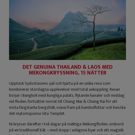
DET GENUINA THAILAND & LAOS MED
MEKONGKRYSSNING, 15 NÄTTER
Upptäck Sydostasiens själ och hjärta på en unika resa som
kombinerar storslagna upplevelser med total avkoppling. Resan
börjar i Bangkok med kungliga palats, flytande kanaler och middag
vid floden, fortsätter norrut till Chiang Mai & Chiang Rai för att
möta färgstarka bergsfolk, sväva fram på bambuflottar och besöka
det mytomspunna Vita Templet.
Ni kryssar därefter i två dagar på mäktiga Mekongfloden, ombord
på en traditionell båt – med stopp i avlägsna byar och ett magiskt