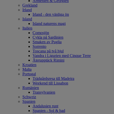
Armenien & Georgien
Grekland
Irland
Irland - den vänliga ön
Island
Island naturens magi
Italien
Comosjön
Cykla på Sardinien
Smaken av Puglia
Sorrento
Toscana på två hjul
Vandra i Ligurien med Cinque Terre
Återupptäck Rimini
Kroatien
Malta
Portugal
Trädgårdsresa till Madeira
Weekend till Lissabon
Rumänien
Transylvanien
Schweiz
Spanien
Andalusien runt
Spanien - Sol & bad