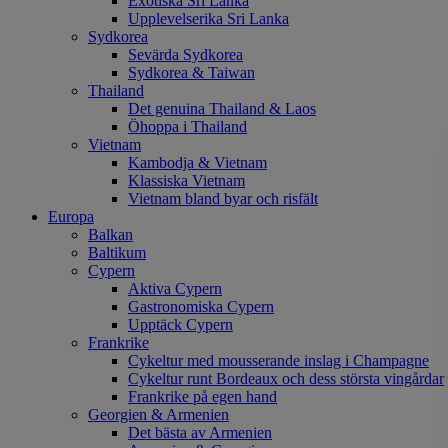
Exotiska Sri Lanka
Upplevelserika Sri Lanka
Sydkorea
Sevärda Sydkorea
Sydkorea & Taiwan
Thailand
Det genuina Thailand & Laos
Öhoppa i Thailand
Vietnam
Kambodja & Vietnam
Klassiska Vietnam
Vietnam bland byar och risfält
Europa
Balkan
Baltikum
Cypern
Aktiva Cypern
Gastronomiska Cypern
Upptäck Cypern
Frankrike
Cykeltur med mousserande inslag i Champagne
Cykeltur runt Bordeaux och dess största vingårdar
Frankrike på egen hand
Georgien & Armenien
Det bästa av Armenien