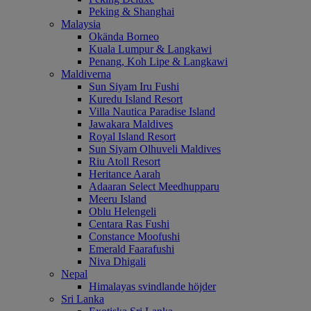
Peking & Shanghai
Malaysia
Okända Borneo
Kuala Lumpur & Langkawi
Penang, Koh Lipe & Langkawi
Maldiverna
Sun Siyam Iru Fushi
Kuredu Island Resort
Villa Nautica Paradise Island
Jawakara Maldives
Royal Island Resort
Sun Siyam Olhuveli Maldives
Riu Atoll Resort
Heritance Aarah
Adaaran Select Meedhupparu
Meeru Island
Oblu Helengeli
Centara Ras Fushi
Constance Moofushi
Emerald Faarafushi
Niva Dhigali
Nepal
Himalayas svindlande höjder
Sri Lanka