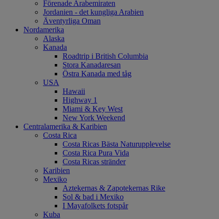
Förenade Arabemiraten
Jordanien - det kungliga Arabien
Äventyrliga Oman
Nordamerika
Alaska
Kanada
Roadtrip i British Columbia
Stora Kanadaresan
Östra Kanada med tåg
USA
Hawaii
Highway 1
Miami & Key West
New York Weekend
Centralamerika & Karibien
Costa Rica
Costa Ricas Bästa Naturupplevelse
Costa Rica Pura Vida
Costa Ricas stränder
Karibien
Mexiko
Aztekernas & Zapotekernas Rike
Sol & bad i Mexiko
I Mayafolkets fotspår
Kuba