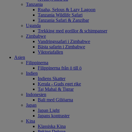
Tanzania
Ruaha, Selous & Lazy Lagoon
Tanzania Wildlife Safari
Tanzania Safari & Zanzibar
Uganda
Trekking med gorillor & schimpanser
Zimbabwe
Vandringssafari i Zimbabwe
Bästa safarin i Zimbabwe
Viktoriafallen
Asien
Filippinerna
Filippinerna från ö till ö
Indien
Indiens Skatter
Kerala - Guds eget rike
Taj Mahal & Tigrar
Indonesien
Bali med Giliöarna
Japan
Japan Light
Japans kontraster
Kina
Klassiska Kina
Peking Deluxe