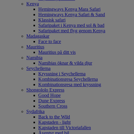
Kenya
Hemingways Kenya Mara Safari
Hemingways Kenya Safari & Sand
Klassisk safari
Safaripaket i Kenya med sol & bad
Safaripaket med flyg genom Kenya
Madagaskar
Face to face
Mauritius
Mauritius på ditt vis
Namibia
Namibias öknar & vilda djur
Seychellerna
Kryssning i Seychellerna
Kombinationsresa Seychellerna
Kombinationsresa med kryssning
Shongololo Express
Good Hope
Dune Express
Southern Cross
Sydafrika
Back to the Wild
Kapstaden - light
Kapstaden till Victoriafallen
Äventyr med bil