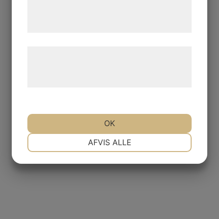
tjenester. Ved at klikke på 'OK' giver du
samtykke til disse formål.
Læs mere om vores brug af cookies og
behandling af persondata på vores
hjemmeside.
OK
NØDVENDIGE
PRÆFERENCER
AFVIS ALLE
MARKETING
STATISTIK