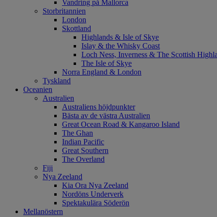
Vandring på Mallorca
Storbritannien
London
Skottland
Highlands & Isle of Skye
Islay & the Whisky Coast
Loch Ness, Inverness & The Scottish Highl
The Isle of Skye
Norra England & London
Tyskland
Oceanien
Australien
Australiens höjdpunkter
Bästa av de västra Australien
Great Ocean Road & Kangaroo Island
The Ghan
Indian Pacific
Great Southern
The Overland
Fiji
Nya Zeeland
Kia Ora Nya Zeeland
Nordöns Underverk
Spektakulära Söderön
Mellanöstern