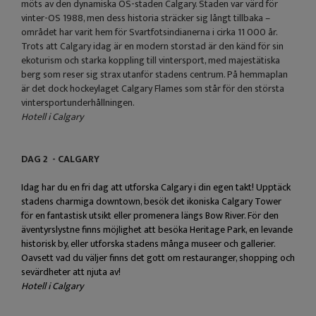
möts av den dynamiska OS-staden Calgary. Staden var värd för
vinter-OS 1988, men dess historia sträcker sig långt tillbaka –
området har varit hem för Svartfotsindianerna i cirka 11 000 år.
Trots att Calgary idag är en modern storstad är den känd för sin
ekoturism och starka koppling till vintersport, med majestätiska
berg som reser sig strax utanför stadens centrum. På hemmaplan
är det dock hockeylaget Calgary Flames som står för den största
vintersportunderhållningen.
Hotell i Calgary
DAG 2 - CALGARY
Idag har du en fri dag att utforska Calgary i din egen takt! Upptäck
stadens charmiga downtown, besök det ikoniska Calgary Tower
för en fantastisk utsikt eller promenera längs Bow River. För den
äventyrslystne finns möjlighet att besöka Heritage Park, en levande
historisk by, eller utforska stadens många museer och gallerier.
Oavsett vad du väljer finns det gott om restauranger, shopping och
sevärdheter att njuta av!
Hotell i Calgary