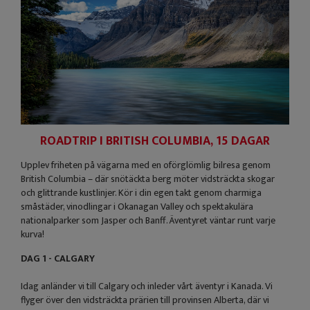
ROADTRIP I BRITISH COLUMBIA, 15 DAGAR
Upplev friheten på vägarna med en oförglömlig bilresa genom
British Columbia – där snötäckta berg möter vidsträckta skogar
och glittrande kustlinjer. Kör i din egen takt genom charmiga
småstäder, vinodlingar i Okanagan Valley och spektakulära
nationalparker som Jasper och Banff. Äventyret väntar runt varje
kurva!
DAG 1 - CALGARY
Idag anländer vi till Calgary och inleder vårt äventyr i Kanada. Vi
flyger över den vidsträckta prärien till provinsen Alberta, där vi