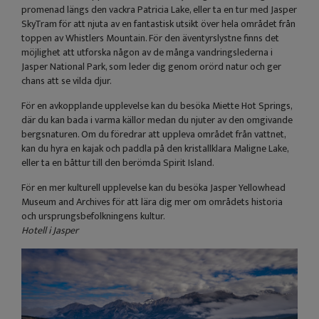
promenad längs den vackra Patricia Lake, eller ta en tur med Jasper
SkyTram för att njuta av en fantastisk utsikt över hela området från
toppen av Whistlers Mountain. För den äventyrslystne finns det
möjlighet att utforska någon av de många vandringslederna i
Jasper National Park, som leder dig genom orörd natur och ger
chans att se vilda djur.
För en avkopplande upplevelse kan du besöka Miette Hot Springs,
där du kan bada i varma källor medan du njuter av den omgivande
bergsnaturen. Om du föredrar att uppleva området från vattnet,
kan du hyra en kajak och paddla på den kristallklara Maligne Lake,
eller ta en båttur till den berömda Spirit Island.
För en mer kulturell upplevelse kan du besöka Jasper Yellowhead
Museum and Archives för att lära dig mer om områdets historia
och ursprungsbefolkningens kultur.
Hotell i Jasper