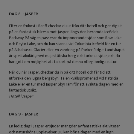
DAG 8 - JASPER
Efter en frukost i Banff checkar du ut från ditt hotell och ger dig ut
på en fantastisk bilresa mot Jasper längs den berömda Icefields
Parkway. På vägen passerar du imponerande sjöar som Bow Lake
och Peyto Lake, och du kan stanna vid Columbia Icefield för en tur
på Athabasca Glacier eller en vandring på Parker Ridge. Landskapet
är spektakulärt, med majestätiska berg och turkosa sjöar, och du
har gott om möjlighet att ta kort på denna oförglömliga natur.
När du når Jasper, checkar du in på ditt hotell och får tid att
utforska den lugna bergsbyn. Ta en kvällspromenad vid Patricia
Lake eller en tur med Jasper SkyTram för att avsluta dagen med en
fantastisk utsikt.
Hotell i Jasper
DAG 9 - JASPER
En ledig dag i Jasper erbjuder mängder av fantastiska aktiviteter
och natursköna upplevelser. Du kan börja dagen med en lugn