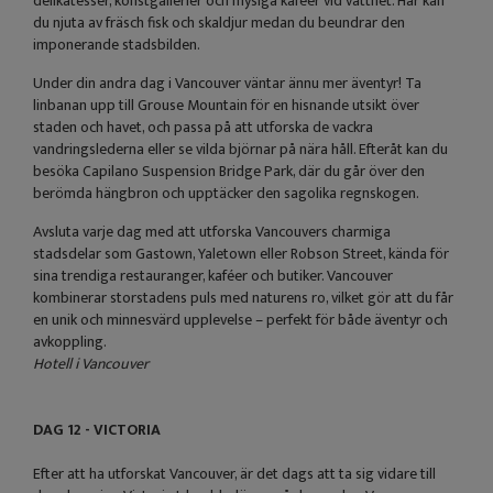
delikatesser, konstgallerier och mysiga kaféer vid vattnet. Här kan
du njuta av fräsch fisk och skaldjur medan du beundrar den
imponerande stadsbilden.
Under din andra dag i Vancouver väntar ännu mer äventyr! Ta
linbanan upp till Grouse Mountain för en hisnande utsikt över
staden och havet, och passa på att utforska de vackra
vandringslederna eller se vilda björnar på nära håll. Efteråt kan du
besöka Capilano Suspension Bridge Park, där du går över den
berömda hängbron och upptäcker den sagolika regnskogen.
Avsluta varje dag med att utforska Vancouvers charmiga
stadsdelar som Gastown, Yaletown eller Robson Street, kända för
sina trendiga restauranger, kaféer och butiker. Vancouver
kombinerar storstadens puls med naturens ro, vilket gör att du får
en unik och minnesvärd upplevelse – perfekt för både äventyr och
avkoppling.
Hotell i Vancouver
DAG 12 - VICTORIA
Efter att ha utforskat Vancouver, är det dags att ta sig vidare till