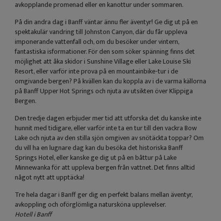
avkopplande promenad eller en kanottur under sommaren.
På din andra dag i Banff väntar ännu fler äventyr! Ge dig ut på en
spektakulär vandring till Johnston Canyon, där du får uppleva
imponerande vattenfall och, om du besöker under vintern,
fantastiska isformationer. För den som söker spänning finns det
möjlighet att åka skidor i Sunshine Village eller Lake Louise Ski
Resort, eller varför inte prova på en mountainbike-tur i de
omgivande bergen? På kvällen kan du koppla av i de varma källorna
på Banff Upper Hot Springs och njuta av utsikten över Klippiga
Bergen.
Den tredje dagen erbjuder mer tid att utforska det du kanske inte
hunnit med tidigare, eller varför inte ta en tur till den vackra Bow
Lake och njuta av den stilla sjön omgiven av snötäckta toppar? Om
du vill ha en lugnare dag kan du besöka det historiska Banff
Springs Hotel, eller kanske ge dig ut på en båttur på Lake
Minnewanka för att uppleva bergen från vattnet. Det finns alltid
något nytt att upptäcka!
Tre hela dagar i Banff ger dig en perfekt balans mellan äventyr,
avkoppling och oförglömliga natursköna upplevelser.
Hotell i Banff