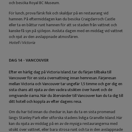
och besöka Royal BC Museum.
För lunch, prova färsk fisk och skaldjur på en restaurang vid
hamnen. På eftermiddagen kan du besöka Craigdarroch Castle
eller ta en båttur runt hamnen för att se staden från vattnet och
kanske få syn på sjölejon. Avsluta dagen med en middag vid vattnet
och njut av den avslappnade atmosfären.
Hotell i Victoria
DAG 14 - VANCOUVER
Efter en härlig dag på Victoria Island, tar du färjan tillbaka till
Vancouver för en sista övernattning innan hemresan. Färjeresan
mellan Victoria och Vancouver tar ungefär 1,5 timme och ger dig en
sista chans att njuta av den vackra utsikten över havet och de
omgivande öarna. När du återvänder till Vancouver kan du ta dig till
ditt hotell och koppla av efter dagens resa.
Om du har tid innan du checkar in, kan du ta en sista promenad
längs Stanley Park eller utforska stadens livliga Granville Island. Här
kan du njuta av middag på en av de mysiga restaurangerna med
utsikt över vattnet, eller bara strosa runt och ta in den avslappnade