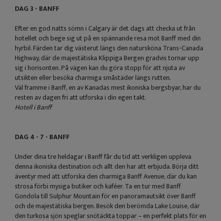
DAG 3 - BANFF
Efter en god natts sömn i Calgary är det dags att checka ut från
hotellet och bege sig ut på en spännande resa mot Banff med din
hyrbil. Färden tar dig västerut längs den natursköna Trans-Canada
Highway, där de majestätiska Klippiga Bergen gradvis tornar upp
sig i horisonten. På vägen kan du göra stopp för att njuta av
utsikten eller besöka charmiga småstäder längs rutten.
Väl framme i Banff, en av Kanadas mest ikoniska bergsbyar, har du
resten av dagen fri att utforska i din egen takt.
Hotell i Banff
DAG 4 - 7 - BANFF
Under dina tre heldagar i Banff får du tid att verkligen uppleva
denna ikoniska destination och allt den har att erbjuda. Börja ditt
äventyr med att utforska den charmiga Banff Avenue, där du kan
strosa förbi mysiga butiker och kaféer. Ta en tur med Banff
Gondola till Sulphur Mountain för en panoramautsikt över Banff
och de majestätiska bergen. Besök den berömda Lake Louise, där
den turkosa sjön speglar snötäckta toppar – en perfekt plats för en