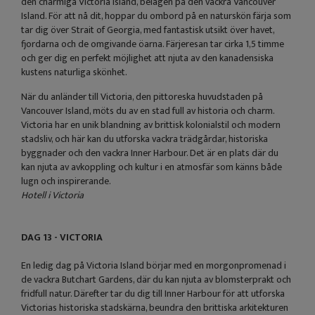
den charmiga Victoria Island, belägen på den vackra Vancouver
Island. För att nå dit, hoppar du ombord på en naturskön färja som
tar dig över Strait of Georgia, med fantastisk utsikt över havet,
fjordarna och de omgivande öarna. Färjeresan tar cirka 1,5 timme
och ger dig en perfekt möjlighet att njuta av den kanadensiska
kustens naturliga skönhet.
När du anländer till Victoria, den pittoreska huvudstaden på
Vancouver Island, möts du av en stad full av historia och charm.
Victoria har en unik blandning av brittisk kolonialstil och modern
stadsliv, och här kan du utforska vackra trädgårdar, historiska
byggnader och den vackra Inner Harbour. Det är en plats där du
kan njuta av avkoppling och kultur i en atmosfär som känns både
lugn och inspirerande.
Hotell i Victoria
DAG 13 - VICTORIA
En ledig dag på Victoria Island börjar med en morgonpromenad i
de vackra Butchart Gardens, där du kan njuta av blomsterprakt och
fridfull natur. Därefter tar du dig till Inner Harbour för att utforska
Victorias historiska stadskärna, beundra den brittiska arkitekturen