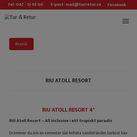
Tel: 042 - 13 95 00
E-post: mail@turretur.se
Facebook
Toggl
naviga
Resmål
RIU ATOLL RESORT
RIU ATOLL RESORT 4*
RIU Atoll Resort – All Inclusive i ett tropiskt paradis
Drömmer du om en semester där kritvita sandstränder, turkost hav