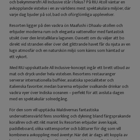
och bekymmersfri All Inclusive står i fokus? På RIU Atoll väntar en
avkopplande vistelse i en av världens mest spektakulära miljöer, där
varje dag bjuder på sol, bad och oförglömliga upplevelser.
Resorten ligger på den vackra ön Maafushi i Dhaalu-atollen och
erbjuder moderna rum och eleganta vattenvillor med fantastisk
utsikt över den kristallklara lagunen. Oavsett om du väljer att bo
direkt vid stranden eller över det glittrande havet får du njuta av en
lugn atmosfär och en naturskön miljö som känns som hämtad ur
ett vykort.
Med RIU uppskattade All Inclusive-koncept ingår ett brett utbud av
mat och dryck under hela vistelsen. Resortens restauranger
serverar internationella bufféer, asiatiska specialiteter och
italienska favoriter, medan barerna erbjuder svalkande drinkar och
vackra vyer över Indiska oceanen – perfekt för att avsluta dagen
med en spektakulär solnedgång.
För den som vill upptäcka Maldivernas fantastiska
undervattensvärld finns snorkling och dykning bland färgsprakande
korallrev och ett rikt marint liv. Resorten erbjuder även kajak,
paddleboard, olika vattensporter och båtturer för dig som vill
kombinera avkoppling med äventyr. När det är dags att koppla av