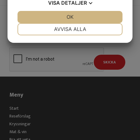
VISA
DETALJER
JA
NEJ
OK
JA
NEJ
TA DEL AV VÅRT NYHETSBREV
NÖDVÄNDIG
INSTÄLLNINGAR
AVVISA ALLA
JA
NEJ
JA
NEJ
MARKNADSFÖRING
STATISTIK
SKICKA
Meny
Start
Reseförslag
Kryssningar
Mat & vin
Bra att veta