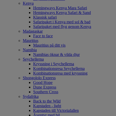
Kenya
Hemingways Kenya Mara Safari
Hemingways Kenya Safari & Sand
Klassisk safari
Safaripaket i Kenya med sol & bad
Safaripaket med flyg genom Kenya
Madagaskar
Face to face
Mauritius
Mauritius på ditt vis
Namibia
Namibias öknar & vilda djur
Seychellerna
Kryssning i Seychellerna
Kombinationsresa Seychellerna
Kombinationsresa med kryssning
Shongololo Express
Good Hope
Dune Express
Southern Cross
Sydafrika
Back to the Wild
Kapstaden - light
Kapstaden till Victoriafallen
Äventyr med bil