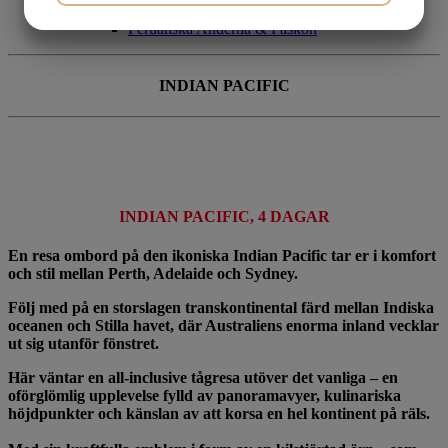
Inkafolkets Magiska Rike
Peruanska Anderna & Påskön
MARKETING
STATISTIK
INDIAN PACIFIC
INDIAN PACIFIC, 4 DAGAR
En resa ombord på den ikoniska Indian Pacific tar er i komfort
och stil mellan Perth, Adelaide och Sydney.
Följ med på en storslagen transkontinental färd mellan Indiska
oceanen och Stilla havet, där Australiens enorma inland vecklar
ut sig utanför fönstret.
Här väntar en all-inclusive tågresa utöver det vanliga – en
oförglömlig upplevelse fylld av panoramavyer, kulinariska
höjdpunkter och känslan av att korsa en hel kontinent på räls.