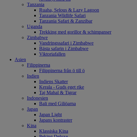
Tanzania
Ruaha, Selous & Lazy Lagoon
Tanzania Wildlife Safari
Tanzania Safari & Zanzibar
Uganda
Trekking med gorillor & schimpanser
Zimbabwe
Vandringssafari i Zimbabwe
Bästa safarin i Zimbabwe
Viktoriafallen
Asien
Filippinerna
Filippinerna från ö till ö
Indien
Indiens Skatter
Kerala - Guds eget rike
Taj Mahal & Tigrar
Indonesien
Bali med Giliöarna
Japan
Japan Light
Japans kontraster
Kina
Klassiska Kina
Peking Deluxe