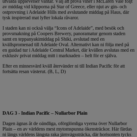
utvalda upplevelser väntar. Välj att prova viner i McLaren Vale följt
av middag vid klipporna på Star of Greece, eller njut av gin- och
ostprovning i Adelaide Hills med avslutande middag på Haus, där
tysk inspirerad mat lyfter lokala råvaror.
I staden kan ni också välja “Icons of Adelaide”, med besök och
provsmakning på Coopers Brewery, panoramatur genom staden
samt en teppanyakimiddag på Shiki, avslutad med en
kvällspromenad till Adelaide Oval. Alternativt kan ni följa med på
en guidad tur i Adelaide Central Market, där kvällen avslutas med en
exklusiv privat middag mitt i marknaden – helt för er själva.
Efter en minnesvärd kväll återvänder ni till Indian Pacific för att
fortsätta resan västerut. (B, L, D)
DAG 3 - Indian Pacific – Nullarbor Plain
Dagen ägnas åt de oändliga, oförglömliga vyerna över Nullarbor
Plain – en av världens mest mytomspunna ökensträckor. Här färdas
ni längs världens längsta raka järnvägssträcka, där horisonten tycks