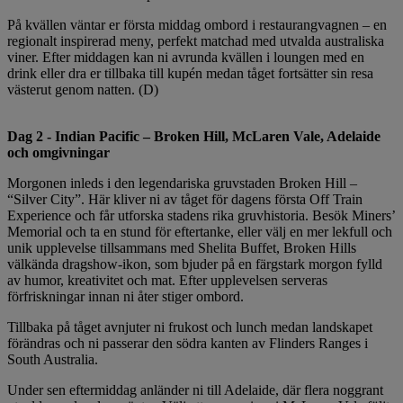
På kvällen väntar er första middag ombord i restaurangvagnen – en
regionalt inspirerad meny, perfekt matchad med utvalda australiska
viner. Efter middagen kan ni avrunda kvällen i loungen med en
drink eller dra er tillbaka till kupén medan tåget fortsätter sin resa
västerut genom natten. (D)
Dag 2 - Indian Pacific – Broken Hill, McLaren Vale, Adelaide
och omgivningar
Morgonen inleds i den legendariska gruvstaden Broken Hill –
“Silver City”. Här kliver ni av tåget för dagens första Off Train
Experience och får utforska stadens rika gruvhistoria. Besök Miners’
Memorial och ta en stund för eftertanke, eller välj en mer lekfull och
unik upplevelse tillsammans med Shelita Buffet, Broken Hills
välkända dragshow-ikon, som bjuder på en färgstark morgon fylld
av humor, kreativitet och mat. Efter upplevelsen serveras
förfriskningar innan ni åter stiger ombord.
Tillbaka på tåget avnjuter ni frukost och lunch medan landskapet
förändras och ni passerar den södra kanten av Flinders Ranges i
South Australia.
Under sen eftermiddag anländer ni till Adelaide, där flera noggrant