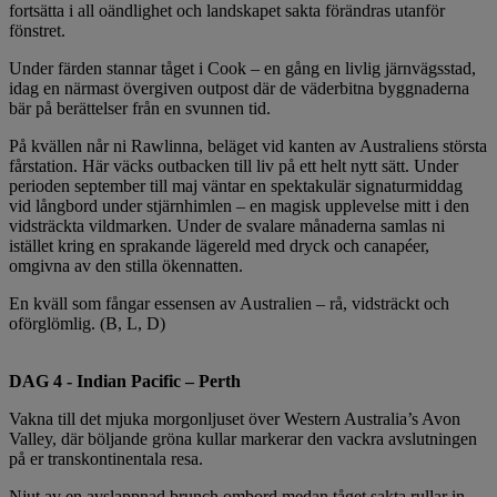
fortsätta i all oändlighet och landskapet sakta förändras utanför
fönstret.
Under färden stannar tåget i Cook – en gång en livlig järnvägsstad,
idag en närmast övergiven outpost där de väderbitna byggnaderna
bär på berättelser från en svunnen tid.
På kvällen når ni Rawlinna, beläget vid kanten av Australiens största
fårstation. Här väcks outbacken till liv på ett helt nytt sätt. Under
perioden september till maj väntar en spektakulär signaturmiddag
vid långbord under stjärnhimlen – en magisk upplevelse mitt i den
vidsträckta vildmarken. Under de svalare månaderna samlas ni
istället kring en sprakande lägereld med dryck och canapéer,
omgivna av den stilla ökennatten.
En kväll som fångar essensen av Australien – rå, vidsträckt och
oförglömlig. (B, L, D)
DAG 4 - Indian Pacific – Perth
Vakna till det mjuka morgonljuset över Western Australia’s Avon
Valley, där böljande gröna kullar markerar den vackra avslutningen
på er transkontinentala resa.
Njut av en avslappnad brunch ombord medan tåget sakta rullar in