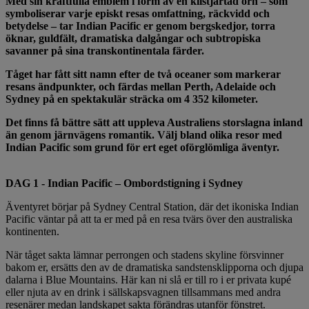
Med sin kraftfulla emblem i form av en kilstjärtad örn – som
symboliserar varje episkt resas omfattning, räckvidd och
betydelse – tar Indian Pacific er genom bergskedjor, torra
öknar, guldfält, dramatiska dalgångar och subtropiska
savanner på sina transkontinentala färder.
Tåget har fått sitt namn efter de två oceaner som markerar
resans ändpunkter, och färdas mellan Perth, Adelaide och
Sydney på en spektakulär sträcka om 4 352 kilometer.
Det finns få bättre sätt att uppleva Australiens storslagna inland
än genom järnvägens romantik. Välj bland olika resor med
Indian Pacific som grund för ert eget oförglömliga äventyr.
DAG 1 - Indian Pacific – Ombordstigning i Sydney
Äventyret börjar på Sydney Central Station, där det ikoniska Indian
Pacific väntar på att ta er med på en resa tvärs över den australiska
kontinenten.
När tåget sakta lämnar perrongen och stadens skyline försvinner
bakom er, ersätts den av de dramatiska sandstensklipporna och djupa
dalarna i Blue Mountains. Här kan ni slå er till ro i er privata kupé
eller njuta av en drink i sällskapsvagnen tillsammans med andra
resenärer medan landskapet sakta förändras utanför fönstret.