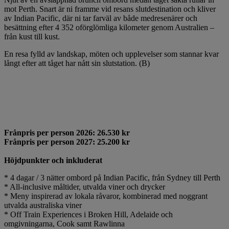
mot Perth. Snart är ni framme vid resans slutdestination och kliver
av Indian Pacific, där ni tar farväl av både medresenärer och
besättning efter 4 352 oförglömliga kilometer genom Australien –
från kust till kust.
En resa fylld av landskap, möten och upplevelser som stannar kvar
långt efter att tåget har nått sin slutstation. (B)
Frånpris per person 2026: 26.530 kr
Frånpris per person 2027: 25.200 kr
Höjdpunkter och inkluderat
* 4 dagar / 3 nätter ombord på Indian Pacific, från Sydney till Perth
* All-inclusive måltider, utvalda viner och drycker
* Meny inspirerad av lokala råvaror, kombinerad med noggrant
utvalda australiska viner
* Off Train Experiences i Broken Hill, Adelaide och
omgivningarna, Cook samt Rawlinna