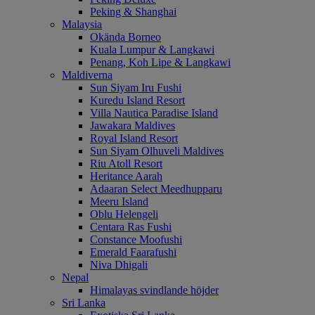
Peking & Shanghai
Malaysia
Okända Borneo
Kuala Lumpur & Langkawi
Penang, Koh Lipe & Langkawi
Maldiverna
Sun Siyam Iru Fushi
Kuredu Island Resort
Villa Nautica Paradise Island
Jawakara Maldives
Royal Island Resort
Sun Siyam Olhuveli Maldives
Riu Atoll Resort
Heritance Aarah
Adaaran Select Meedhupparu
Meeru Island
Oblu Helengeli
Centara Ras Fushi
Constance Moofushi
Emerald Faarafushi
Niva Dhigali
Nepal
Himalayas svindlande höjder
Sri Lanka