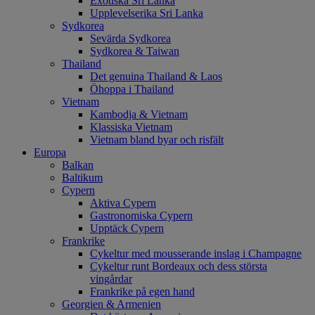
Exotiska Sri Lanka
Upplevelserika Sri Lanka
Sydkorea
Sevärda Sydkorea
Sydkorea & Taiwan
Thailand
Det genuina Thailand & Laos
Öhoppa i Thailand
Vietnam
Kambodja & Vietnam
Klassiska Vietnam
Vietnam bland byar och risfält
Europa
Balkan
Baltikum
Cypern
Aktiva Cypern
Gastronomiska Cypern
Upptäck Cypern
Frankrike
Cykeltur med mousserande inslag i Champagne
Cykeltur runt Bordeaux och dess största
vingårdar
Frankrike på egen hand
Georgien & Armenien