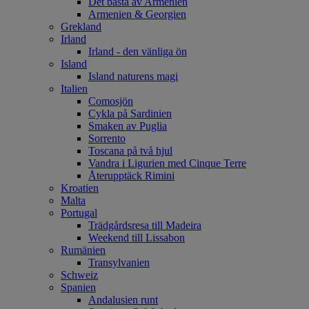
Det bästa av Armenien
Armenien & Georgien
Grekland
Irland
Irland - den vänliga ön
Island
Island naturens magi
Italien
Comosjön
Cykla på Sardinien
Smaken av Puglia
Sorrento
Toscana på två hjul
Vandra i Ligurien med Cinque Terre
Återupptäck Rimini
Kroatien
Malta
Portugal
Trädgårdsresa till Madeira
Weekend till Lissabon
Rumänien
Transylvanien
Schweiz
Spanien
Andalusien runt