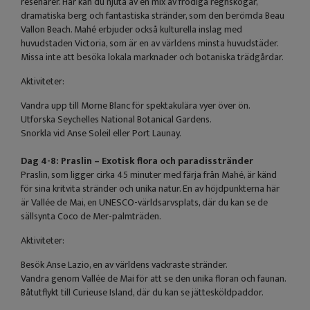
resenärer. Här kan du njuta av en mix av frodiga regnskogar,
dramatiska berg och fantastiska stränder, som den berömda Beau
Vallon Beach. Mahé erbjuder också kulturella inslag med
huvudstaden Victoria, som är en av världens minsta huvudstäder.
Missa inte att besöka lokala marknader och botaniska trädgårdar.
Aktiviteter:
Vandra upp till Morne Blanc för spektakulära vyer över ön.
Utforska Seychelles National Botanical Gardens.
Snorkla vid Anse Soleil eller Port Launay.
Dag 4-8: Praslin – Exotisk flora och paradisstränder
Praslin, som ligger cirka 45 minuter med färja från Mahé, är känd
för sina kritvita stränder och unika natur. En av höjdpunkterna här
är Vallée de Mai, en UNESCO-världsarvsplats, där du kan se de
sällsynta Coco de Mer-palmträden.
Aktiviteter:
Besök Anse Lazio, en av världens vackraste stränder.
Vandra genom Vallée de Mai för att se den unika floran och faunan.
Båtutflykt till Curieuse Island, där du kan se jättesköldpaddor.