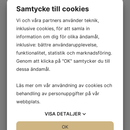
Samtycke till cookies
Vi och våra partners använder teknik,
inklusive cookies, för att samla in
information om dig för olika ändamål,
inklusive: bättre användarupplevelse,
funktionalitet, statistik och marknadsföring.
Genom att klicka på "OK" samtycker du till
dessa ändamål.
Läs mer om vår användning av cookies och
behandling av personuppgifter på vår
webbplats.
VISA
DETALJER
Dag 8-12: La Digue – Lugn och cykelvänlig ö
JA
NEJ
OK
JA
NEJ
La Digue är en liten ö som erbjuder en avslappnad atmosfär och är