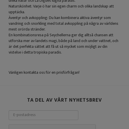
unika natur och La Digues lugna paradis.
Naturskönhet: Varje ö har sin egen charm och olika landskap att
upptäcka.
Äventyr och avkoppling: Du kan kombinera aktiva äventyr som
vandring och snorkling med total avkoppling på några av världens
mest orörda stränder.
En kombinationsresa på Seychellerna ger dig alltså chansen att
utforska mer av landets magi, både på land och under vattnet, och
är det perfekta sättet att få ut så mycket som möjligt av din
vistelse i detta tropiska paradis.
Vänligen kontakta oss för en prisförfrågan!
TA DEL AV VÅRT NYHETSBREV