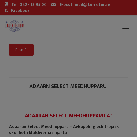
Tel: 042 - 13 95 00
E-post: mail@turretur.se
Facebook
Toggl
naviga
Resmål
ADAARN SELECT MEEDHUPPARU
ADAARAN SELECT MEEDHUPPARU 4*
Adaaran Select Meedhupparu – Avkoppling och tropisk
skönhet i Maldivernas hjärta