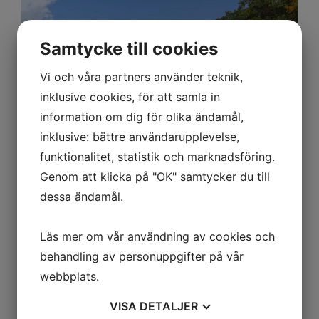
Samtycke till cookies
Vi och våra partners använder teknik,
inklusive cookies, för att samla in
information om dig för olika ändamål,
inklusive: bättre användarupplevelse,
funktionalitet, statistik och marknadsföring.
Genom att klicka på "OK" samtycker du till
Flyg från önskad avreseort i Skandinavien - Maldiverna t/r
Boende på Adaaran Select Meedhupparu i vald rumskategori
dessa ändamål.
inklusive Premium All Inclusive
Transfer med sjöflyg t/r från Male flygplats
Läs mer om vår användning av cookies och
Du vet väl om att du även kan kombinera Maldiverna med andra
behandling av personuppgifter på vår
resmål så som Sri Lanka, Doha, Dubai m.fl.
webbplats.
Kontakta oss gärna för ett prisförslag!
VISA
DETALJER