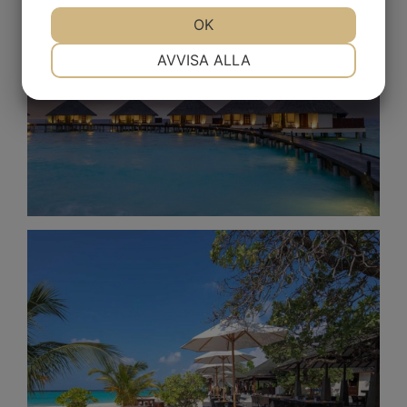
JA
NEJ
OK
JA
NEJ
NÖDVÄNDIG
INSTÄLLNINGAR
AVVISA ALLA
JA
NEJ
JA
NEJ
MARKNADSFÖRING
STATISTIK