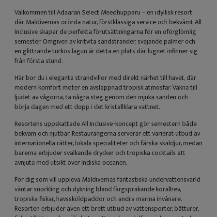
Välkommen till Adaaran Select Meedhupparu – en idyllisk resort
där Maldivernas orörda natur, förstklassiga service och bekvämt All
Inclusive skapar de perfekta förutsättningarna för en oförglömlig
semester. Omgiven av kritvita sandstränder, svajande palmer och
en glittrande turkos lagun är detta en plats där lugnet infinner sig
från första stund.
Här bor du i eleganta strandvillor med direkt närhet till havet, där
modern komfort möter en avslappnad tropisk atmosfär. Vakna till
ljudet av vågorna, ta några steg genom den mjuka sanden och
börja dagen med ett dopp i det kristallklara vattnet.
Resortens uppskattade All Inclusive-koncept gör semestern både
bekväm och njutbar. Restaurangerna serverar ett varierat utbud av
internationella rätter, lokala specialiteter och färska skaldjur, medan
barerna erbjuder svalkande drycker och tropiska cocktails att
avnjuta med utsikt över Indiska oceanen.
För dig som vill uppleva Maldivernas fantastiska undervattensvärld
väntar snorkling och dykning bland färgsprakande korallrev,
tropiska fiskar, havssköldpaddor och andra marina invånare.
Resorten erbjuder även ett brett utbud av vattensporter, båtturer,