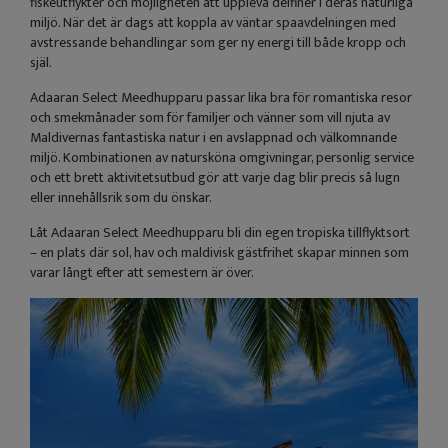
fiskeutflykter och möjligheten att uppleva delfiner i deras naturliga
miljö. När det är dags att koppla av väntar spaavdelningen med
avstressande behandlingar som ger ny energi till både kropp och
själ.
Adaaran Select Meedhupparu passar lika bra för romantiska resor
och smekmånader som för familjer och vänner som vill njuta av
Maldivernas fantastiska natur i en avslappnad och välkomnande
miljö. Kombinationen av natursköna omgivningar, personlig service
och ett brett aktivitetsutbud gör att varje dag blir precis så lugn
eller innehållsrik som du önskar.
Låt Adaaran Select Meedhupparu bli din egen tropiska tillflyktsort
– en plats där sol, hav och maldivisk gästfrihet skapar minnen som
varar långt efter att semestern är över.