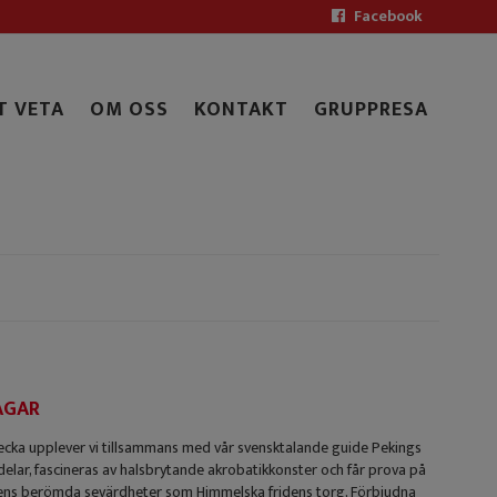
Facebook
T VETA
OM OSS
KONTAKT
GRUPPRESA
AGAR
vecka upplever vi tillsammans med vår svensktalande guide Pekings
elar, fascineras av halsbrytande akrobatikkonster och får prova på
dens berömda sevärdheter som Himmelska fridens torg, Förbjudna