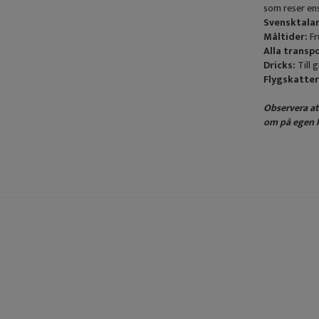
som reser en
Svensktala
Måltider:
Fr
Alla transpo
Dricks:
Till 
Flygskatter
Observera att
om på egen h