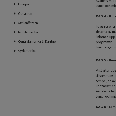
Kvällens midd
Europa
Lunch och mi
Oceanien
DAG 4 - Kin
Mellanöstern
I dag reser v
delarna av mu
Nordamerika
linbanan upp 
Centralamerika & Karibien
programfri.
Lunch ingår,
Sydamerika
DAG 5 - Hi
Vi startar da
tillsammans. 
tempel, en av
upptäcker en 
Akrobatik har
Lunch och mi
DAG 6 - La