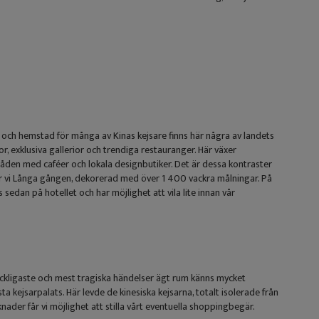
 och hemstad för många av Kinas kejsare finns här några av landets
, exklusiva gallerior och trendiga restauranger. Här växer
åden med caféer och lokala designbutiker. Det är dessa kontraster
er vi Långa gången, dekorerad med över 1 400 vackra målningar. På
s sedan på hotellet och har möjlighet att vila lite innan vår
 lyckligaste och mest tragiska händelser ägt rum känns mycket
 kejsarpalats. Här levde de kinesiska kejsarna, totalt isolerade från
ader får vi möjlighet att stilla vårt eventuella shoppingbegär.