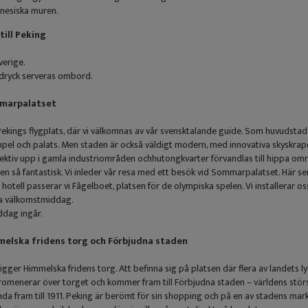
nesiska muren.
 till Peking
verige.
 dryck serveras ombord.
mmarpalatset
Pekings flygplats, där vi välkomnas av vår svensktalande guide. Som huvudstad
pel och palats. Men staden är också väldigt modern, med innovativa skyskrapor
ektiv upp i gamla industriområden ochhutongkvarter förvandlas till hippa omr
n så fantastisk. Vi inleder vår resa med ett besök vid Sommarpalatset. Här s
t hotell passerar vi Fågelboet, platsen för de olympiska spelen. Vi installerar os
välkomstmiddag.
ddag ingår.
melska fridens torg och Förbjudna staden
 ligger Himmelska fridens torg. Att befinna sig på platsen där flera av landets
 promenerar över torget och kommer fram till Förbjudna staden – världens största
da fram till 1911. Peking är berömt för sin shopping och på en av stadens markn