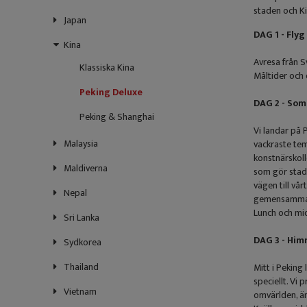
staden och Ki
Japan
DAG 1 - Flyg
Kina
Avresa från S
Klassiska Kina
Måltider och
Peking Deluxe
DAG 2 - So
Peking & Shanghai
Vi landar på 
Malaysia
vackraste tem
konstnärskoll
Maldiverna
som gör stade
vägen till vår
Nepal
gemensamma 
Lunch och mi
Sri Lanka
DAG 3 - Him
Sydkorea
Thailand
Mitt i Peking
speciellt. Vi
Vietnam
omvärlden, än