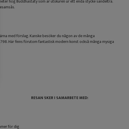
meter hög Buddhastaty som är utskuren ur ett enda stycke sandelträ.
sesamsås.
 gärna med förslag. Kanske besöker du någon av de många
798. Här finns förutom fantastisk modern konst också många mysiga
RESAN SKER I SAMARBETE MED:
mmer för dig