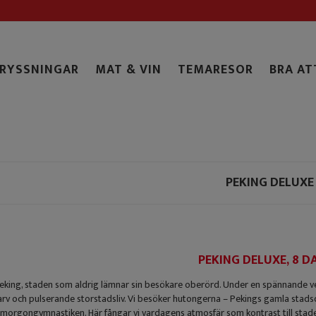
RYSSNINGAR
MAT & VIN
TEMARESOR
BRA AT
PEKING DELUXE
PEKING DELUXE, 8 D
 Peking, staden som aldrig lämnar sin besökare oberörd. Under en spännande 
arv och pulserande storstadsliv. Vi besöker hutongerna – Pekings gamla stadsd
a morgongymnastiken. Här fångar vi vardagens atmosfär som kontrast till sta