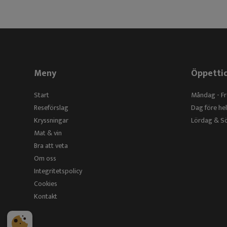
Meny
Öppetti
Start
Måndag - F
Reseförslag
Dag före h
Kryssningar
Lördag & 
Mat & vin
Bra att veta
Om oss
Integritetspolicy
Cookies
Kontakt