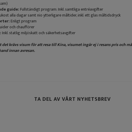
sam)
nde guide:
Fullständigt program: Inkl. samtliga entréavgifter
ukost alla dagar samt nio ytterligare måltider, inkl. ett glas måltidsdryck
rter:
Enligt program
guider och chaufförer
:
Inkl. statlig miljöskatt och säkerhetsavgifter
 det krävs visum för att resa till Kina, visumet ingår ej i resans pris och m
and innan avresan.
TA DEL AV VÅRT NYHETSBREV