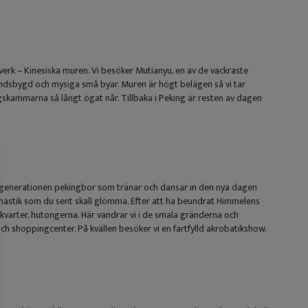
dsverk – Kinesiska muren. Vi besöker Mutianyu, en av de vackraste
ndsbygd och mysiga små byar. Muren är högt belägen så vi tar
gskammarna så långt ögat når. Tillbaka i Peking är resten av dagen
re generationen pekingbor som tränar och dansar in den nya dagen
nastik som du sent skall glömma. Efter att ha beundrat Himmelens
a kvarter, hutongerna. Här vandrar vi i de smala gränderna och
h shoppingcenter. På kvällen besöker vi en fartfylld akrobatikshow.