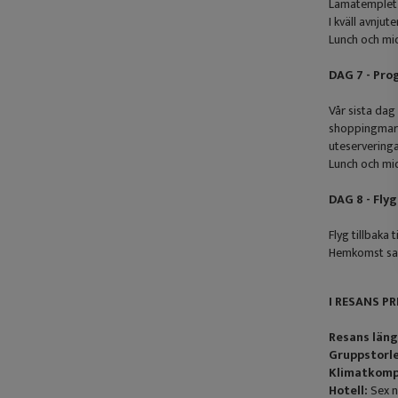
Lamatemplet ä
I kväll avnju
Lunch och mi
DAG 7 - Pro
Vår sista dag
shoppingmark
uteserveringa
Lunch och mi
DAG 8 - Fly
Flyg tillbaka t
Hemkomst s
I RESANS PR
Resans län
Gruppstorl
Klimatkomp
Hotell:
Sex n