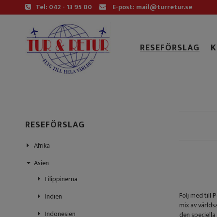
Tel: 042 - 13 95 00
E-post: mail@turretur.se
RESEFÖRSLAG
K
RESEFÖRSLAG
Afrika
Asien
Filippinerna
Följ med till
Indien
mix av världs
Indonesien
den speciell