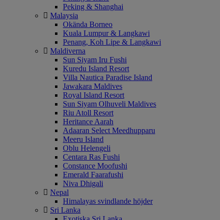
Peking & Shanghai
Malaysia
Okända Borneo
Kuala Lumpur & Langkawi
Penang, Koh Lipe & Langkawi
Maldiverna
Sun Siyam Iru Fushi
Kuredu Island Resort
Villa Nautica Paradise Island
Jawakara Maldives
Royal Island Resort
Sun Siyam Olhuveli Maldives
Riu Atoll Resort
Heritance Aarah
Adaaran Select Meedhupparu
Meeru Island
Oblu Helengeli
Centara Ras Fushi
Constance Moofushi
Emerald Faarafushi
Niva Dhigali
Nepal
Himalayas svindlande höjder
Sri Lanka
Exotiska Sri Lanka