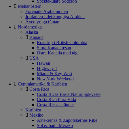
Spektakulära Söderön
Mellanöstern
Förenade Arabemiraten
Jordanien - det kungliga Arabien
Äventyrliga Oman
Nordamerika
Alaska
Kanada
Roadtrip i British Columbia
Stora Kanadaresan
Östra Kanada med tåg
USA
Hawaii
Highway 1
Miami & Key West
New York Weekend
Centralamerika & Karibien
Costa Rica
Costa Ricas Bästa Naturupplevelse
Costa Rica Pura Vida
Costa Ricas stränder
Karibien
Mexiko
Aztekernas & Zapotekernas Rike
Sol & bad i Mexiko