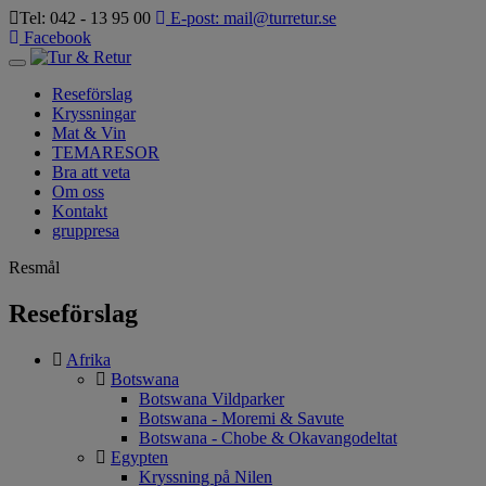
Tel: 042 - 13 95 00
E-post: mail@turretur.se
Facebook
Toggle
navigation
Reseförslag
Kryssningar
Mat & Vin
TEMARESOR
Bra att veta
Om oss
Kontakt
gruppresa
Resmål
Reseförslag
Afrika
Botswana
Botswana Vildparker
Botswana - Moremi & Savute
Botswana - Chobe & Okavangodeltat
Egypten
Kryssning på Nilen