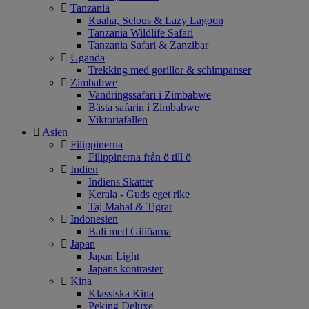
Tanzania
Ruaha, Selous & Lazy Lagoon
Tanzania Wildlife Safari
Tanzania Safari & Zanzibar
Uganda
Trekking med gorillor & schimpanser
Zimbabwe
Vandringssafari i Zimbabwe
Bästa safarin i Zimbabwe
Viktoriafallen
Asien
Filippinerna
Filippinerna från ö till ö
Indien
Indiens Skatter
Kerala - Guds eget rike
Taj Mahal & Tigrar
Indonesien
Bali med Giliöarna
Japan
Japan Light
Japans kontraster
Kina
Klassiska Kina
Peking Deluxe