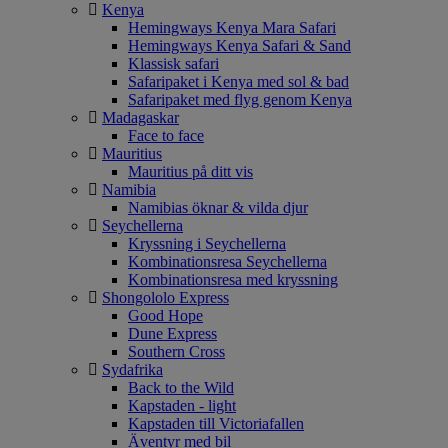
Kenya
Hemingways Kenya Mara Safari
Hemingways Kenya Safari & Sand
Klassisk safari
Safaripaket i Kenya med sol & bad
Safaripaket med flyg genom Kenya
Madagaskar
Face to face
Mauritius
Mauritius på ditt vis
Namibia
Namibias öknar & vilda djur
Seychellerna
Kryssning i Seychellerna
Kombinationsresa Seychellerna
Kombinationsresa med kryssning
Shongololo Express
Good Hope
Dune Express
Southern Cross
Sydafrika
Back to the Wild
Kapstaden - light
Kapstaden till Victoriafallen
Äventyr med bil