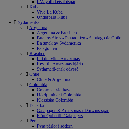
I Mayafolkets fotspår
Kuba
Viva La Kuba
Underbara Kuba
Sydamerika
Argentina
Argentina & Brasilien
Buenos Aires - Patagonien - Santiago de Chile
En smak av Sydamerika
Patagonien
Brasilien
In i det vilda Amazonas
Resa till Amazonas hjärta
Sydamerikansk odyssé
Chile
Chile & Argentina
Colombia
Colombia vid havet
Höjdpunkter i Colombia
Klassiska Colombia
Ecuador
Galapagos & Amazonas i Darwins spår
Från Quito till Galapagos
Peru
Fyra pärlor i södern