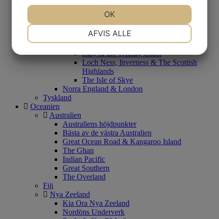
Spanien - Sol & bad
Vandring på Mallorca
OK
Storbritannien
London
NØDVENDIGE
PRÆFERENCER
AFVIS ALLE
Skottland
Highlands & Isle of Skye
Islay & the Whisky Coast
Loch Ness, Inverness & The Scottish
MARKETING
STATISTIK
Highlands
The Isle of Skye
Norra England & London
Tyskland
Oceanien
Australien
Australiens höjdpunkter
Bästa av de västra Australien
Great Ocean Road & Kangaroo Island
The Ghan
Indian Pacific
Great Southern
The Overland
Fiji
Nya Zeeland
Kia Ora Nya Zeeland
Nordöns Underverk