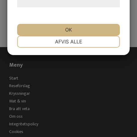
hjemmeside.
OK
SKICKA
NØDVENDIGE
PRÆFERENCER
AFVIS ALLE
MARKETING
STATISTIK
Meny
Start
Reseförslag
Kryssningar
Mat & vin
Bra att veta
Om oss
Integritetspolicy
Cookies