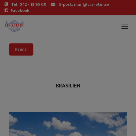
Tel: 042 - 13 95 00
E-post: mail@turretur.se
Facebook
Toggl
naviga
Resmål
BRASILIEN